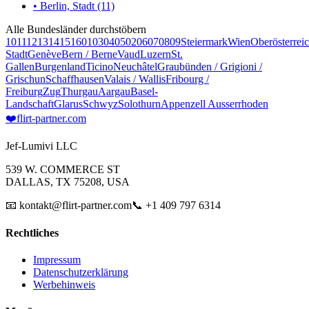
• Berlin, Stadt (11)
Alle Bundesländer durchstöbern
10
11
12
13
14
15
16
01
03
04
05
02
06
07
08
09
Steiermark
Wien
Oberösterrei
Stadt
Genève
Bern / Berne
Vaud
Luzern
St.
Gallen
Burgenland
Ticino
Neuchâtel
Graubünden / Grigioni /
Grischun
Schaffhausen
Valais / Wallis
Fribourg /
Freiburg
Zug
Thurgau
Aargau
Basel-
Landschaft
Glarus
Schwyz
Solothurn
Appenzell Ausserrhoden
❤️
flirt-partner
.com
Jef-Lumivi LLC
539 W. COMMERCE ST
DALLAS, TX 75208, USA
📧 kontakt@flirt-partner.com
📞 +1 409 797 6314
Rechtliches
Impressum
Datenschutzerklärung
Werbehinweis