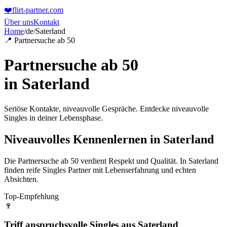
❤️
flirt-partner
.com
Über uns
Kontakt
Home
/
de
/
Saterland
📍 Partnersuche ab 50
Partnersuche ab 50
in
Saterland
Seriöse Kontakte, niveauvolle Gespräche. Entdecke niveauvolle
Singles in deiner Lebensphase.
Niveauvolles Kennenlernen in Saterland
Die Partnersuche ab 50 verdient Respekt und Qualität. In Saterland
finden reife Singles Partner mit Lebenserfahrung und echten
Absichten.
Top-Empfehlung
🍷
Triff anspruchsvolle Singles aus Saterland