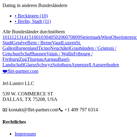
Dating in anderen Bundesländern
• Beckingen (10)
• Berlin, Stadt (11)
Alle Bundesländer durchstöbern
10
11
12
13
14
15
16
01
03
04
05
02
06
07
08
09
Steiermark
Wien
Oberösterrei
Stadt
Genève
Bern / Berne
Vaud
Luzern
St.
Gallen
Burgenland
Ticino
Neuchâtel
Graubünden / Grigioni /
Grischun
Schaffhausen
Valais / Wallis
Fribourg /
Freiburg
Zug
Thurgau
Aargau
Basel-
Landschaft
Glarus
Schwyz
Solothurn
Appenzell Ausserrhoden
❤️
flirt-partner
.com
Jef-Lumivi LLC
539 W. COMMERCE ST
DALLAS, TX 75208, USA
📧 kontakt@flirt-partner.com
📞 +1 409 797 6314
Rechtliches
Impressum