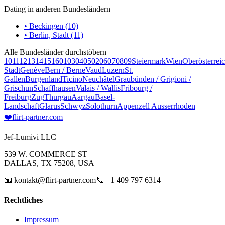
Dating in anderen Bundesländern
• Beckingen (10)
• Berlin, Stadt (11)
Alle Bundesländer durchstöbern
10
11
12
13
14
15
16
01
03
04
05
02
06
07
08
09
Steiermark
Wien
Oberösterrei
Stadt
Genève
Bern / Berne
Vaud
Luzern
St.
Gallen
Burgenland
Ticino
Neuchâtel
Graubünden / Grigioni /
Grischun
Schaffhausen
Valais / Wallis
Fribourg /
Freiburg
Zug
Thurgau
Aargau
Basel-
Landschaft
Glarus
Schwyz
Solothurn
Appenzell Ausserrhoden
❤️
flirt-partner
.com
Jef-Lumivi LLC
539 W. COMMERCE ST
DALLAS, TX 75208, USA
📧 kontakt@flirt-partner.com
📞 +1 409 797 6314
Rechtliches
Impressum