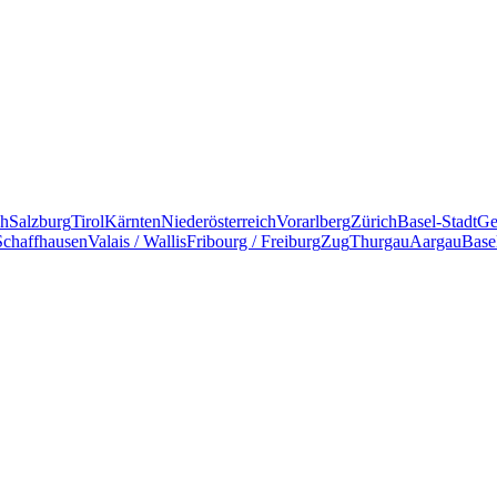
ch
Salzburg
Tirol
Kärnten
Niederösterreich
Vorarlberg
Zürich
Basel-Stadt
Ge
Schaffhausen
Valais / Wallis
Fribourg / Freiburg
Zug
Thurgau
Aargau
Base