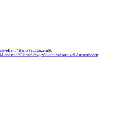
nève
Bern / Berne
Vaud
Luzern
St.
l-Landschaft
Glarus
Schwyz
Solothurn
Appenzell Ausserrhoden