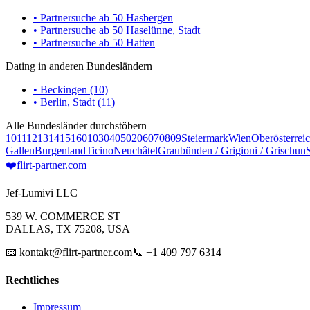
• Partnersuche ab 50 Hasbergen
• Partnersuche ab 50 Haselünne, Stadt
• Partnersuche ab 50 Hatten
Dating in anderen Bundesländern
• Beckingen (10)
• Berlin, Stadt (11)
Alle Bundesländer durchstöbern
10
11
12
13
14
15
16
01
03
04
05
02
06
07
08
09
Steiermark
Wien
Oberösterrei
Gallen
Burgenland
Ticino
Neuchâtel
Graubünden / Grigioni / Grischun
❤️
flirt-partner
.com
Jef-Lumivi LLC
539 W. COMMERCE ST
DALLAS, TX 75208, USA
📧 kontakt@flirt-partner.com
📞 +1 409 797 6314
Rechtliches
Impressum