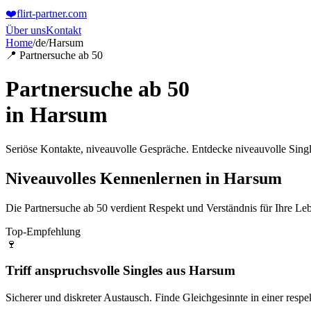
❤️
flirt-partner
.com
Über uns
Kontakt
Home
/
de
/
Harsum
📍 Partnersuche ab 50
Partnersuche ab 50
in
Harsum
Seriöse Kontakte, niveauvolle Gespräche. Entdecke niveauvolle Singl
Niveauvolles Kennenlernen in Harsum
Die Partnersuche ab 50 verdient Respekt und Verständnis für Ihre Leb
Top-Empfehlung
🍷
Triff anspruchsvolle Singles aus Harsum
Sicherer und diskreter Austausch. Finde Gleichgesinnte in einer res