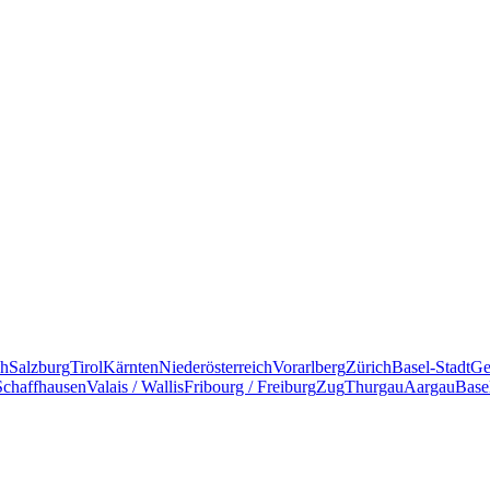
ch
Salzburg
Tirol
Kärnten
Niederösterreich
Vorarlberg
Zürich
Basel-Stadt
Ge
Schaffhausen
Valais / Wallis
Fribourg / Freiburg
Zug
Thurgau
Aargau
Base