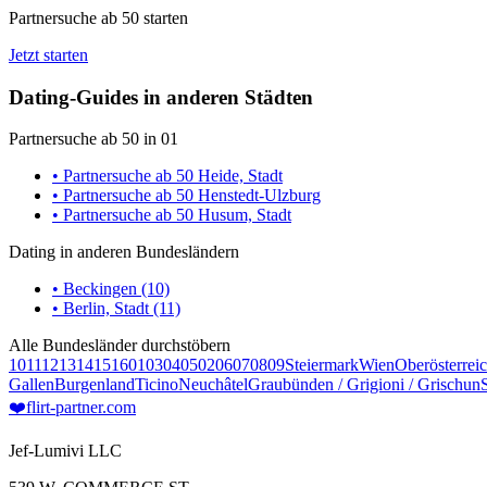
Partnersuche ab 50 starten
Jetzt starten
Dating-Guides in anderen Städten
Partnersuche ab 50 in 01
• Partnersuche ab 50 Heide, Stadt
• Partnersuche ab 50 Henstedt-Ulzburg
• Partnersuche ab 50 Husum, Stadt
Dating in anderen Bundesländern
• Beckingen (10)
• Berlin, Stadt (11)
Alle Bundesländer durchstöbern
10
11
12
13
14
15
16
01
03
04
05
02
06
07
08
09
Steiermark
Wien
Oberösterrei
Gallen
Burgenland
Ticino
Neuchâtel
Graubünden / Grigioni / Grischun
❤️
flirt-partner
.com
Jef-Lumivi LLC