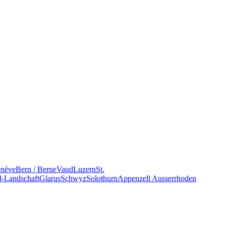
nève
Bern / Berne
Vaud
Luzern
St.
l-Landschaft
Glarus
Schwyz
Solothurn
Appenzell Ausserrhoden