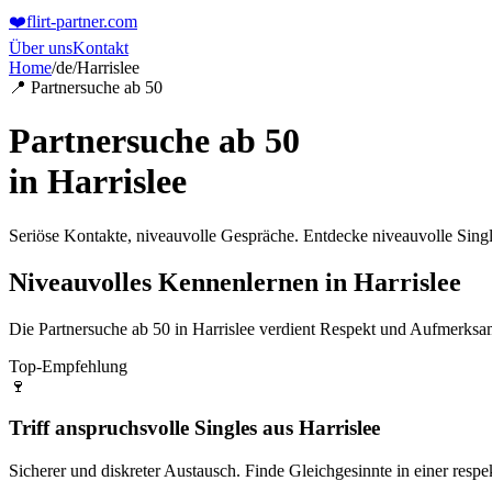
❤️
flirt-partner
.com
Über uns
Kontakt
Home
/
de
/
Harrislee
📍 Partnersuche ab 50
Partnersuche ab 50
in
Harrislee
Seriöse Kontakte, niveauvolle Gespräche. Entdecke niveauvolle Singl
Niveauvolles Kennenlernen in Harrislee
Die Partnersuche ab 50 in Harrislee verdient Respekt und Aufmerksa
Top-Empfehlung
🍷
Triff anspruchsvolle Singles aus Harrislee
Sicherer und diskreter Austausch. Finde Gleichgesinnte in einer res