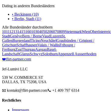
Dating in anderen Bundesländern
• Beckingen (10)
• Berlin, Stadt (11)
Alle Bundesländer durchstöbern
10
11
12
13
14
15
16
01
03
04
05
02
06
07
08
09
Steiermark
Wien
Oberösterrei
Stadt
Genève
Bern / Berne
Vaud
Luzern
St.
Gallen
Burgenland
Ticino
Neuchâtel
Graubünden / Grigioni /
Grischun
Schaffhausen
Valais / Wallis
Fribourg /
Freiburg
Zug
Thurgau
Aargau
Basel-
Landschaft
Glarus
Schwyz
Solothurn
Appenzell Ausserrhoden
❤️
flirt-partner
.com
Jef-Lumivi LLC
539 W. COMMERCE ST
DALLAS, TX 75208, USA
📧 kontakt@flirt-partner.com
📞 +1 409 797 6314
Rechtliches
Impressum