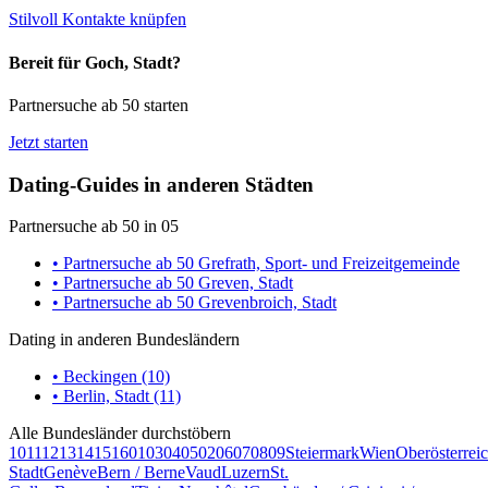
Stilvoll Kontakte knüpfen
Bereit für Goch, Stadt?
Partnersuche ab 50 starten
Jetzt starten
Dating-Guides in anderen Städten
Partnersuche ab 50 in 05
• Partnersuche ab 50 Grefrath, Sport- und Freizeitgemeinde
• Partnersuche ab 50 Greven, Stadt
• Partnersuche ab 50 Grevenbroich, Stadt
Dating in anderen Bundesländern
• Beckingen (10)
• Berlin, Stadt (11)
Alle Bundesländer durchstöbern
10
11
12
13
14
15
16
01
03
04
05
02
06
07
08
09
Steiermark
Wien
Oberösterrei
Stadt
Genève
Bern / Berne
Vaud
Luzern
St.