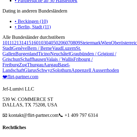
• Partnersuche ab 50 Halstenbek
Dating in anderen Bundesländern
• Beckingen (10)
• Berlin, Stadt (11)
Alle Bundesländer durchstöbern
10
11
12
13
14
15
16
01
03
04
05
02
06
07
08
09
Steiermark
Wien
Oberösterrei
Stadt
Genève
Bern / Berne
Vaud
Luzern
St.
Gallen
Burgenland
Ticino
Neuchâtel
Graubünden / Grigioni /
Grischun
Schaffhausen
Valais / Wallis
Fribourg /
Freiburg
Zug
Thurgau
Aargau
Basel-
Landschaft
Glarus
Schwyz
Solothurn
Appenzell Ausserrhoden
❤️
flirt-partner
.com
Jef-Lumivi LLC
539 W. COMMERCE ST
DALLAS, TX 75208, USA
📧 kontakt@flirt-partner.com
📞 +1 409 797 6314
Rechtliches