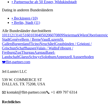
• Partnersuche ab 50 Enger, Widukindstadt
Dating in anderen Bundesländern
• Beckingen (10)
• Berlin, Stadt (11)
Alle Bundesländer durchstöbern
10
11
12
13
14
15
16
01
03
04
05
02
06
07
08
09
Steiermark
Wien
Oberösterrei
Stadt
Genève
Bern / Berne
Vaud
Luzern
St.
Gallen
Burgenland
Ticino
Neuchâtel
Graubünden / Grigioni /
Grischun
Schaffhausen
Valais / Wallis
Fribourg /
Freiburg
Zug
Thurgau
Aargau
Basel-
Landschaft
Glarus
Schwyz
Solothurn
Appenzell Ausserrhoden
❤️
flirt-partner
.com
Jef-Lumivi LLC
539 W. COMMERCE ST
DALLAS, TX 75208, USA
📧 kontakt@flirt-partner.com
📞 +1 409 797 6314
Rechtliches