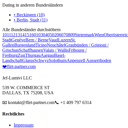
Dating in anderen Bundesländern
• Beckingen (10)
• Berlin, Stadt (11)
Alle Bundesländer durchstöbern
10
11
12
13
14
15
16
01
03
04
05
02
06
07
08
09
Steiermark
Wien
Oberösterrei
Stadt
Genève
Bern / Berne
Vaud
Luzern
St.
Gallen
Burgenland
Ticino
Neuchâtel
Graubünden / Grigioni /
Grischun
Schaffhausen
Valais / Wallis
Fribourg /
Freiburg
Zug
Thurgau
Aargau
Basel-
Landschaft
Glarus
Schwyz
Solothurn
Appenzell Ausserrhoden
❤️
flirt-partner
.com
Jef-Lumivi LLC
539 W. COMMERCE ST
DALLAS, TX 75208, USA
📧 kontakt@flirt-partner.com
📞 +1 409 797 6314
Rechtliches
Impressum