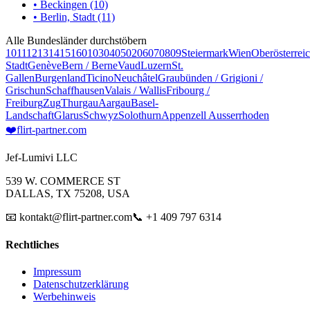
• Beckingen (10)
• Berlin, Stadt (11)
Alle Bundesländer durchstöbern
10
11
12
13
14
15
16
01
03
04
05
02
06
07
08
09
Steiermark
Wien
Oberösterrei
Stadt
Genève
Bern / Berne
Vaud
Luzern
St.
Gallen
Burgenland
Ticino
Neuchâtel
Graubünden / Grigioni /
Grischun
Schaffhausen
Valais / Wallis
Fribourg /
Freiburg
Zug
Thurgau
Aargau
Basel-
Landschaft
Glarus
Schwyz
Solothurn
Appenzell Ausserrhoden
❤️
flirt-partner
.com
Jef-Lumivi LLC
539 W. COMMERCE ST
DALLAS, TX 75208, USA
📧 kontakt@flirt-partner.com
📞 +1 409 797 6314
Rechtliches
Impressum
Datenschutzerklärung
Werbehinweis