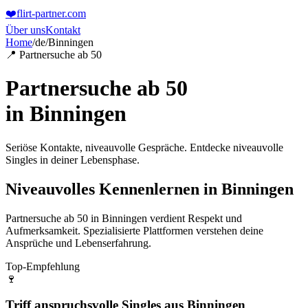
❤️
flirt-partner
.com
Über uns
Kontakt
Home
/
de
/
Binningen
📍 Partnersuche ab 50
Partnersuche ab 50
in
Binningen
Seriöse Kontakte, niveauvolle Gespräche. Entdecke niveauvolle
Singles in deiner Lebensphase.
Niveauvolles Kennenlernen in Binningen
Partnersuche ab 50 in Binningen verdient Respekt und
Aufmerksamkeit. Spezialisierte Plattformen verstehen deine
Ansprüche und Lebenserfahrung.
Top-Empfehlung
🍷
Triff anspruchsvolle Singles aus Binningen